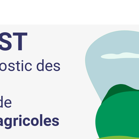
ST
nostic des
de
agricoles